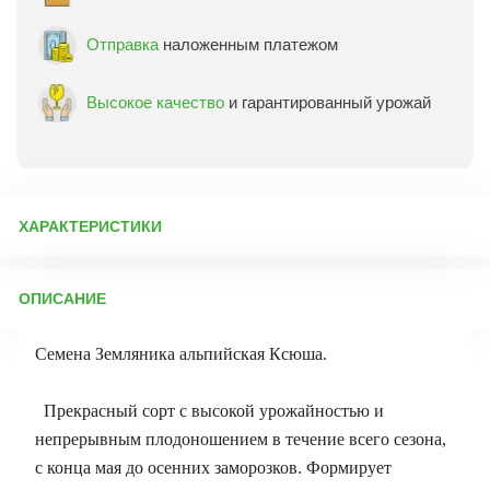
Отправка
наложенным платежом
Высокое качество
и гарантированный урожай
ХАРАКТЕРИСТИКИ
Артикул:
6557
ОПИСАНИЕ
Бренд товара:
Аэлита
Фасовка:
0,04 г
Семена Земляника альпийская Ксюша.
Срок отправки:
ежедневно
Прекрасный сорт с высокой урожайностью и
непрерывным плодоношением в течение всего сезона,
с конца мая до осенних заморозков. Формирует