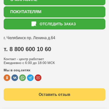
О нас
ПОКУПАТЕЛЯМ
Акции
Как оформить заказ
ОТСЛЕДИТЬ ЗАКАЗ
Доставка
Статьи садоводу
Оплата
Оптовым покупателям
г. Челябинск
пр. Ленина д.64
Контакты
Вопрос-ответ
т. 8 800 600 10 60
Отдел по работе с клиентами
Контакт - центр работает
Политика конфиденциальности
Ежедневно с 6:00 до 18:00 МСК
Мы в соц.сетях
Публичная оферта
Оставить отзыв