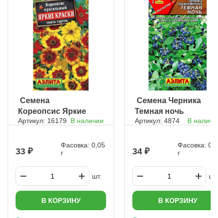
Теперь вы знаете, как вырастить вкусную и ароматную
землянику из семян!
ㅤ Семена
ㅤ Семена Черника
Кореопсис Яркие
Темная ночь
Артикул: 16179
В наличии
Артикул: 4874
В наличи
краски, смесь
обыкновеная
окрасок
Фасовка: 0,05
Фасовка: 0,
33
34
г
г
шт.
шт.
В КОРЗИНУ
В КОРЗИНУ