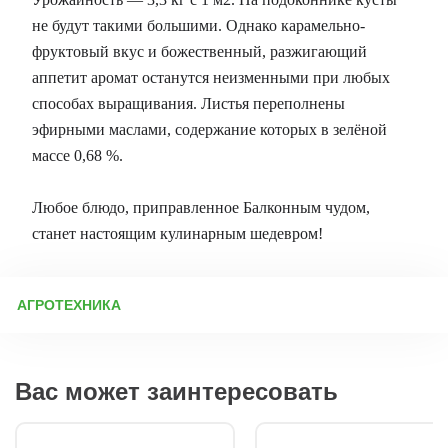
не будут такими большими. Однако карамельно-
фруктовый вкус и божественный, разжигающий
аппетит аромат останутся неизменными при любых
способах выращивания. Листья переполнены
эфирными маслами, содержание которых в зелёной
массе 0,68 %.
Любое блюдо, приправленное Балконным чудом,
станет настоящим кулинарным шедевром!
АГРОТЕХНИКА
Выращивание базилика: правила агротехники Базилик –
теплолюбивая культура, требующая соблюдения правил
посадки, ухода, защиты от болезней и вредителей, а также
Вас может заинтересовать
своевременного сбора урожая. В большинстве регионов его
выращивают рассадным способом. Посадка базилика
Рассадный метод: Семена высевают в конце марта – начале
апреля. Перед посадкой их можно замочить в тёплой воде на