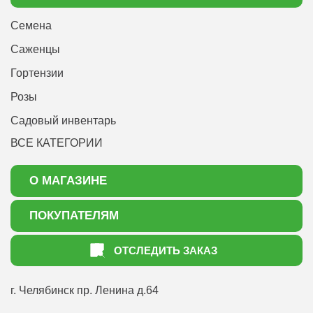
Семена
Саженцы
Гортензии
Розы
Садовый инвентарь
ВСЕ КАТЕГОРИИ
О МАГАЗИНЕ
О нас
ПОКУПАТЕЛЯМ
Акции
Как оформить заказ
ОТСЛЕДИТЬ ЗАКАЗ
Доставка
Статьи садоводу
Оплата
Оптовым покупателям
г. Челябинск
пр. Ленина д.64
Контакты
Вопрос-ответ