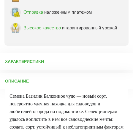
Отправка
наложенным платежом
Высокое качество
и гарантированный урожай
ХАРАКТЕРИСТИКИ
Артикул:
15653
ОПИСАНИЕ
Бренд товара:
Уральский дачник
Фасовка:
0,25 г
Семена Базилик Балконное чудо — новый сорт,
Срок отправки:
ежедневно
невероятно удачная находка для садоводов и
любителей огорода на подоконнике. Селекционерам
удалось воплотить в нем все садоводческие мечты:
создать сорт, устойчивый к неблагоприятным факторам