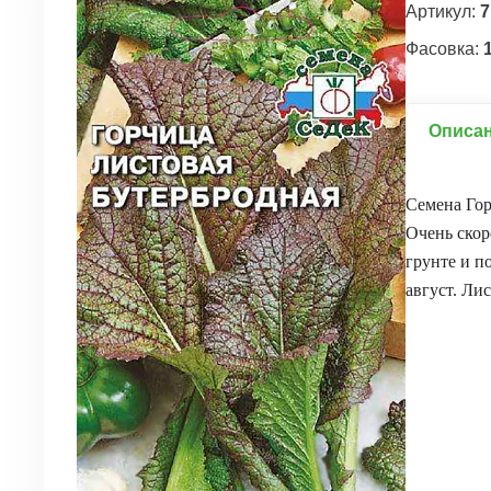
Артикул:
7
Фасовка:
1
Описа
Семена Гор
Очень скор
грунте и п
август. Ли