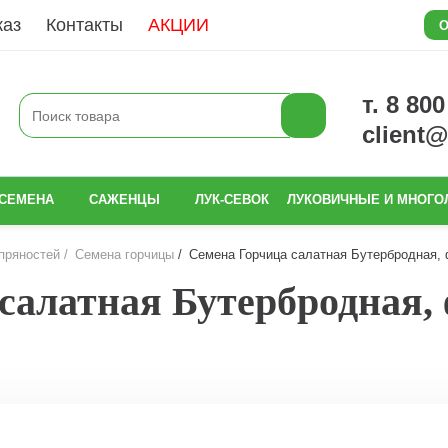
каз
Контакты
АКЦИИ
О
т. 8 80
client
СЕМЕНА
САЖЕНЦЫ
ЛУК-СЕВОК
ЛУКОВИЧНЫЕ И МНОГО
пряностей
Семена горчицы
Семена Горчица салатная Бутербродная, фа
алатная Бутербродная, фа