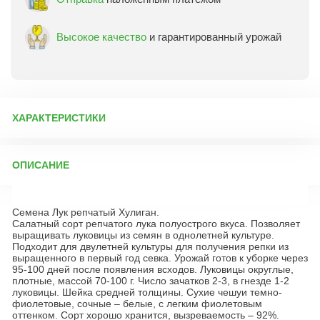
Высокое качество
и гарантированный урожай
ХАРАКТЕРИСТИКИ
Артикул:
9288
ОПИСАНИЕ
Бренд товара:
Аэлита
Фасовка:
0,5 г
Семена Лук репчатый Хулиган.
Срок отправки:
ежедневно
Салатный сорт репчатого лука полуострого вкуса. Позволяет
выращивать луковицы из семян в однолетней культуре.
Подходит для двулетней культуры для получения репки из
выращенного в первый год севка. Урожай готов к уборке через
95-100 дней после появления всходов. Луковицы округлые,
плотные, массой 70-100 г. Число зачатков 2-3, в гнезде 1-2
луковицы. Шейка средней толщины. Сухие чешуи темно-
фиолетовые, сочные – белые, с легким фиолетовым
оттенком. Сорт хорошо хранится, вызреваемость – 92%.