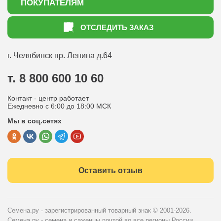
ПОКУПАТЕЛЯМ
Акции
Как оформить заказ
ОТСЛЕДИТЬ ЗАКАЗ
Доставка
Статьи садоводу
Оплата
Оптовым покупателям
г. Челябинск
пр. Ленина д.64
Контакты
Вопрос-ответ
т. 8 800 600 10 60
Отдел по работе с клиентами
Контакт - центр работает
Политика конфиденциальности
Ежедневно с 6:00 до 18:00 МСК
Мы в соц.сетях
Публичная оферта
Оставить отзыв
Семена.ру - зарегистрированный товарный знак
© 2001-2026.
Семена.ру - семена и саженцы почтой во все регионы России