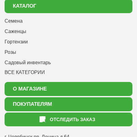
КАТАЛОГ
Семена
Саженцы
Гортензии
Розы
Садовый инвентарь
ВСЕ КАТЕГОРИИ
О МАГАЗИНЕ
О нас
ПОКУПАТЕЛЯМ
Акции
Как оформить заказ
ОТСЛЕДИТЬ ЗАКАЗ
Доставка
Статьи садоводу
Оплата
Оптовым покупателям
г. Челябинск
пр. Ленина д.64