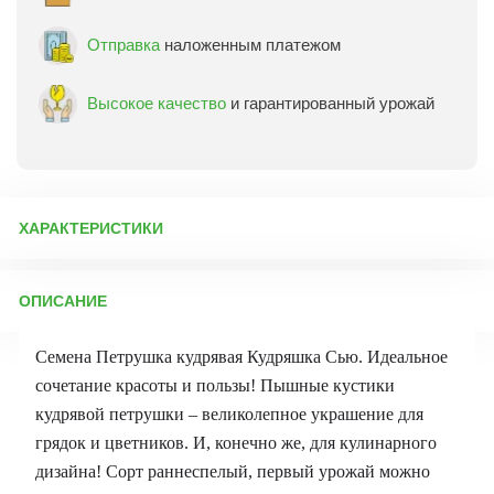
Отправка
наложенным платежом
Высокое качество
и гарантированный урожай
ХАРАКТЕРИСТИКИ
Артикул:
11147
ОПИСАНИЕ
Бренд товара:
Аэлита
Фасовка:
2 г
Семена Петрушка кудрявая Кудряшка Сью. Идеальное
Срок отправки:
ежедневно
сочетание красоты и пользы! Пышные кустики
кудрявой петрушки – великолепное украшение для
грядок и цветников. И, конечно же, для кулинарного
дизайна! Сорт раннеспелый, первый урожай можно