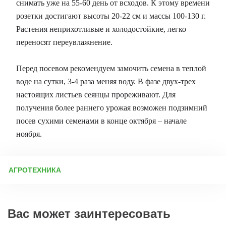
снимать уже на 55-60 день от всходов. К этому времени
розетки достигают высоты 20-22 см и массы 100-130 г.
Растения неприхотливые и холодостойкие, легко
переносят переувлажнение.
Перед посевом рекомендуем замочить семена в теплой
воде на сутки, 3-4 раза меняя воду. В фазе двух-трех
настоящих листьев сеянцы прореживают. Для
получения более раннего урожая возможен подзимний
посев сухими семенами в конце октября – начале
ноября.
АГРОТЕХНИКА
Агротехника выращивания петрушки: посадка, уход, защита и
выбор сортов Петрушка хорошо растет на солнечных участках,
но может развиваться и в легкой тени. Лучше всего выбирать
Вас может заинтересовать
южную или юго-западную сторону огорода, защищенную от
сильных ветров. Подготовка почвы и семян Грунт