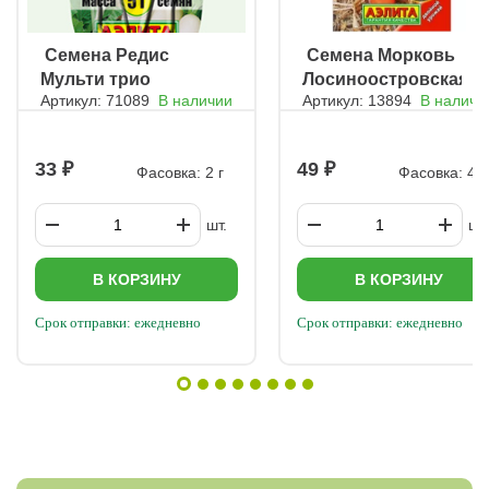
ㅤ Семена Редис
ㅤ Семена Морковь
Мульти трио
Лосиноостровская
Артикул: 71089
В наличии
Артикул: 13894
В наличи
13
33
49
Фасовка: 2 г
Фасовка: 4 г
шт.
шт.
В КОРЗИНУ
В КОРЗИНУ
Срок отправки: ежедневно
Срок отправки: ежедневно