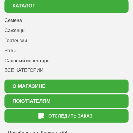
КАТАЛОГ
Семена
Саженцы
Гортензии
Розы
Садовый инвентарь
ВСЕ КАТЕГОРИИ
О МАГАЗИНЕ
О нас
ПОКУПАТЕЛЯМ
Акции
Как оформить заказ
ОТСЛЕДИТЬ ЗАКАЗ
Доставка
Статьи садоводу
Оплата
Оптовым покупателям
г. Челябинск
пр. Ленина д.64