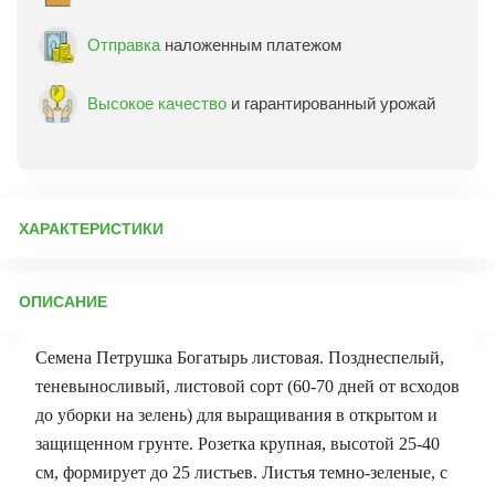
Отправка
наложенным платежом
Высокое качество
и гарантированный урожай
ХАРАКТЕРИСТИКИ
Артикул:
71071
ОПИСАНИЕ
Бренд товара:
Аэлита
Фасовка:
2 г
Семена Петрушка Богатырь листовая. Позднеспелый,
Срок отправки:
ежедневно
теневыносливый, листовой сорт (60-70 дней от всходов
до уборки на зелень) для выращивания в открытом и
защищенном грунте. Розетка крупная, высотой 25-40
см, формирует до 25 листьев. Листья темно-зеленые, с