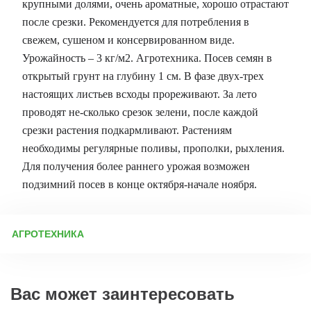
крупными долями, очень ароматные, хорошо отрастают
после срезки. Рекомендуется для потребления в
свежем, сушеном и консервированном виде.
Урожайность – 3 кг/м2. Агротехника. Посев семян в
открытый грунт на глубину 1 см. В фазе двух-трех
настоящих листьев всходы прореживают. За лето
проводят не-сколько срезок зелени, после каждой
срезки растения подкармливают. Растениям
необходимы регулярные поливы, прополки, рыхления.
Для получения более раннего урожая возможен
подзимний посев в конце октября-начале ноября.
АГРОТЕХНИКА
Агротехника выращивания петрушки: посадка, уход, защита и
выбор сортов Петрушка хорошо растет на солнечных участках,
но может развиваться и в легкой тени. Лучше всего выбирать
Вас может заинтересовать
южную или юго-западную сторону огорода, защищенную от
сильных ветров. Подготовка почвы и семян Грунт