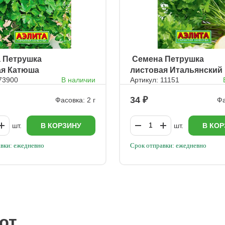
а Петрушка
ㅤ Семена Петрушка
ая Катюша
листовая Итальянский
 73900
В наличии
Артикул: 11151
гигант
34
Фасовка: 2 г
Фа
шт.
В КОРЗИНУ
шт.
В КОР
вки: ежедневно
Срок отправки: ежедневно
ют