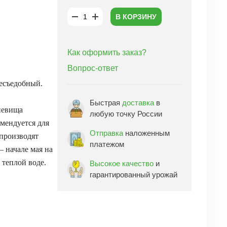
В КОРЗИНУ
Как оформить заказ?
Вопрос-ответ
несъедобный.
Быстрая
доставка
в
невища
любую точку России
мендуется для
Отправка
наложенным
 производят
платежом
– начале мая на
 теплой воде.
Высокое качество
и
гарантированный урожай