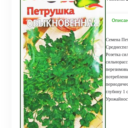
Описа
Семена Пе
Среднеспел
Розетка сил
сильнорасс
перезимовы
потреблени
периодичес
глубину 1 
Урожайност