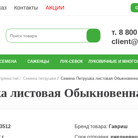
каз
Контакты
АКЦИИ
О
т. 8 80
client
СЕМЕНА
САЖЕНЦЫ
ЛУК-СЕВОК
ЛУКОВИЧНЫЕ И МНОГО
пряностей
Семена петрушки
Семена Петрушка листовая Обыкновенная
 листовая Обыкновенная
3512
Бренд товара:
Гавриш
 г
Срок отправки:
ежедневно