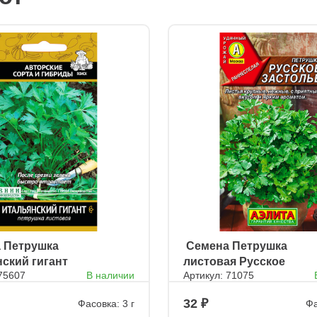
а Петрушка
ㅤ Семена Петрушка
ский гигант
листовая Русское
 75607
В наличии
Артикул: 71075
застолье
32
Фасовка: 3 г
Фа