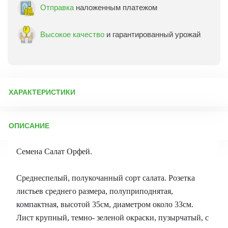
Отправка
наложенным платежом
Высокое качество
и гарантированный урожай
ХАРАКТЕРИСТИКИ
Артикул:
1172
ОПИСАНИЕ
Бренд товара:
Гавриш
Фасовка:
0,5 г
Семена Салат Орфей.
Срок отправки:
ежедневно
Среднеспелый, полукочанный сорт салата. Розетка
листьев среднего размера, полуприподнятая,
компактная, высотой 35см, диаметром около 33см.
Лист крупный, темно- зеленой окраски, пузырчатый, с