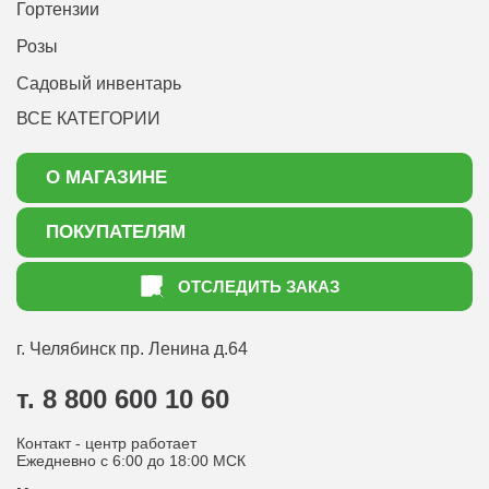
Гортензии
Розы
Садовый инвентарь
ВСЕ КАТЕГОРИИ
О МАГАЗИНЕ
О нас
ПОКУПАТЕЛЯМ
Акции
Как оформить заказ
ОТСЛЕДИТЬ ЗАКАЗ
Доставка
Статьи садоводу
Оплата
Оптовым покупателям
г. Челябинск
пр. Ленина д.64
Контакты
Вопрос-ответ
т. 8 800 600 10 60
Отдел по работе с клиентами
Контакт - центр работает
Политика конфиденциальности
Ежедневно с 6:00 до 18:00 МСК