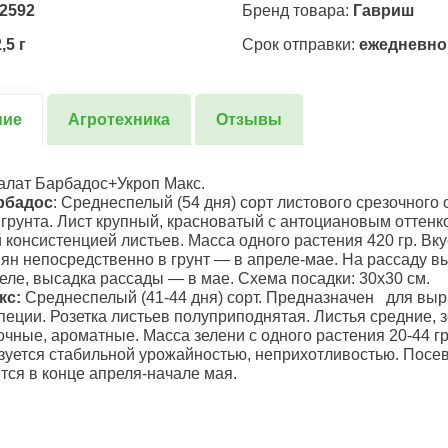
2592
Бренд товара:
Гавриш
,5 г
Срок отправки:
ежедневно
ние
Агротехника
Отзывы
лат Барбадос+Укроп Макс.
рбадос
: Среднеспелый (54 дня) сорт листового срезочного 
 грунта. Лист крупный, красноватый с антоциановым оттенк
 консистенцией листьев. Масса одного растения 420 гр. Вку
ян непосредственно в грунт — в апреле-мае. На рассаду в
еле, высадка рассады — в мае. Схема посадки: 30x30 см.
кс:
Среднеспелый (41-44 дня) сорт. Предназначен для вы
специи. Розетка листьев полуприподнятая. Листья средние, 
сочные, ароматные. Масса зелени с одного растения 20-44 г
зуется стабильной урожайностью, неприхотливостью. Посев
тся в конце апреля-начале мая.