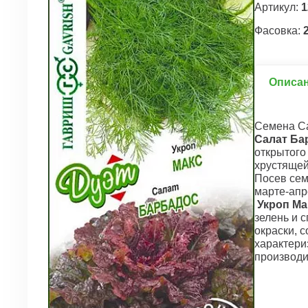
Артикул:
1
Фасовка:
2
Описа
Семена Са
Салат Ба
открытого
хрустящей
Посев сем
марте-апр
Укроп Ма
зелень и 
окраски, 
характери
производи