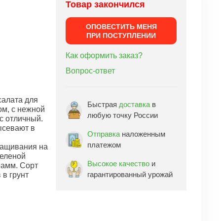
Товар закончился
ОПОВЕСТИТЬ МЕНЯ
ПРИ ПОСТУПЛЕНИИ
Как оформить заказ?
Вопрос-ответ
салата для
Быстрая
доставка
в
ом, с нежной
любую точку России
с отличный.
ысевают в
Отправка
наложенным
платежом
ращивания на
зеленой
Высокое качество
и
рамм. Сорт
гарантированный урожай
 в грунт