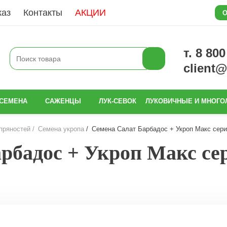
каз
Контакты
АКЦИИ
О
т. 8 80
client
СЕМЕНА
САЖЕНЦЫ
ЛУК-СЕВОК
ЛУКОВИЧНЫЕ И МНОГО
пряностей
Семена укропа
Семена Салат Барбадос + Укроп Макс серия
рбадос + Укроп Макс сери