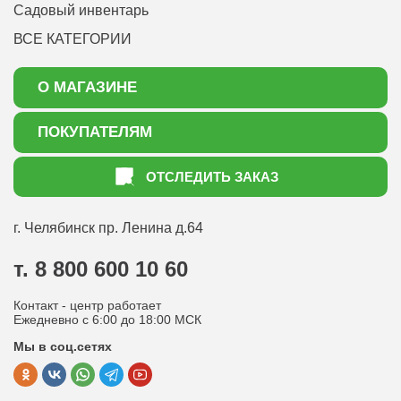
Садовый инвентарь
ВСЕ КАТЕГОРИИ
О МАГАЗИНЕ
О нас
ПОКУПАТЕЛЯМ
Акции
Как оформить заказ
ОТСЛЕДИТЬ ЗАКАЗ
Доставка
Статьи садоводу
Оплата
Оптовым покупателям
г. Челябинск
пр. Ленина д.64
Контакты
Вопрос-ответ
т. 8 800 600 10 60
Отдел по работе с клиентами
Контакт - центр работает
Политика конфиденциальности
Ежедневно с 6:00 до 18:00 МСК
Мы в соц.сетях
Публичная оферта