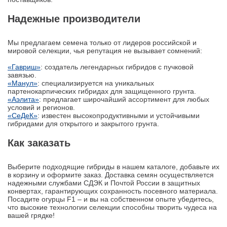
Надежные производители
Мы предлагаем семена только от лидеров российской и
мировой селекции, чья репутация не вызывает сомнений:
«Гавриш»
: создатель легендарных гибридов с пучковой
завязью.
«Манул»
: специализируется на уникальных
партенокарпических гибридах для защищенного грунта.
«Аэлита»
: предлагает широчайший ассортимент для любых
условий и регионов.
«СеДеК»
: известен высокопродуктивными и устойчивыми
гибридами для открытого и закрытого грунта.
Как заказать
Выберите подходящие гибриды в нашем каталоге, добавьте их
в корзину и оформите заказ. Доставка семян осуществляется
надежными службами СДЭК и Почтой России в защитных
конвертах, гарантирующих сохранность посевного материала.
Посадите огурцы F1 – и вы на собственном опыте убедитесь,
что высокие технологии селекции способны творить чудеса на
вашей грядке!