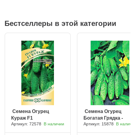
Бестселлеры в этой категории
ㅤ Семена Огурец
ㅤ Семена Огурец
Кураж F1
Богатая Грядка -
Артикул: 72578
В наличии
Артикул: 15878
В наличи
корнишон F1