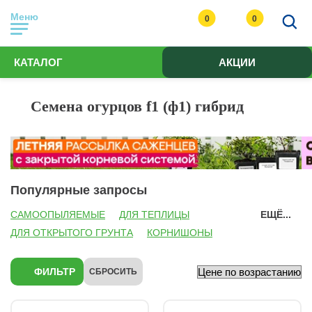
Меню
0
0
КАТАЛОГ
АКЦИИ
Семена огурцов f1 (ф1) гибрид
Популярные запросы
САМООПЫЛЯЕМЫЕ
ДЛЯ ТЕПЛИЦЫ
ЕЩЁ...
ДЛЯ ОТКРЫТОГО ГРУНТА
КОРНИШОНЫ
СЕМЕНА АЛТАЯ
ГАВРИШ
ПАРТНЕР
УРАЛЬСКИЙ ДАЧНИК
АЭЛИТА
СЕДЕК
ФИЛЬТР
СБРОСИТЬ
ПРЕСТИЖ
МАНУЛ
РУССКИЙ ОГОРОД
БИОТЕХНИКА
САДЫ РОССИИ
ГЛАДКИЕ