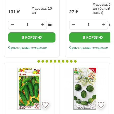
Фасовка: 10
Фасовка: 10
шт (белый
131
27
шт
пакет)
шт.
шт.
В КОРЗИНУ
В КОРЗИНУ
Срок отправки: ежедневно
Срок отправки: ежедневно