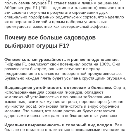
пользу семян огурцов F1 станет вашим лучшим решением.
Аббревиатура F1 (Filli — «дети» с итальянского) означает, что
эти семена получены в результате скрещивания двух
специально подобранных родительских сортов, что наделило
их невероятной силой и целым набором уникальных
преимуществ, известных как «гетерозисный эффект».
Почему все больше садоводов
выбирают огурцы F1?
Феноменальная урожайность и раннее плодоношение.
Гибриды F1 реализуют свой потенциал роста на 100%. Они
развиваются быстрее, раньше вступают в период
плодоношения и отличаются невероятной продуктивностью.
Буквально каждая плеть будет усыпана хрустящими огурцами.
Выдающаяся устойчивость к стрессам и болезням.
Сорта,
использованные для создания гибридов, обладают
комплексной устойчивостью к основным заболеваниям
тыквенных, таким как мучнистая роса, пероноспороз (ложная
мучнистая роса), оливковая пятнистость и вирус огуречной
мозаики. Это значит, что ваши растения будут оставаться
здоровыми и сильными даже в неблагоприятных условиях.
Идеальная выравненность и товарный вид плодов.
Вам
больше не придется сталкиваться с некрасивыми огурцами на