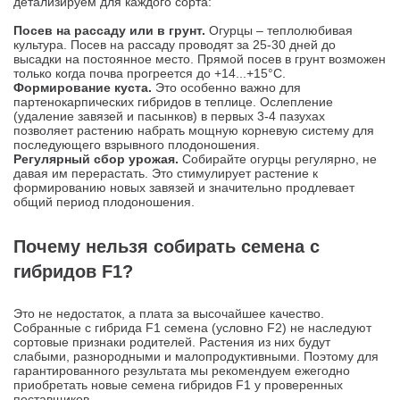
детализируем для каждого сорта:
Посев на рассаду или в грунт.
Огурцы – теплолюбивая
культура. Посев на рассаду проводят за 25-30 дней до
высадки на постоянное место. Прямой посев в грунт возможен
только когда почва прогреется до +14...+15°С.
Формирование куста.
Это особенно важно для
партенокарпических гибридов в теплице. Ослепление
(удаление завязей и пасынков) в первых 3-4 пазухах
позволяет растению набрать мощную корневую систему для
последующего взрывного плодоношения.
Регулярный сбор урожая.
Собирайте огурцы регулярно, не
давая им перерастать. Это стимулирует растение к
формированию новых завязей и значительно продлевает
общий период плодоношения.
Почему нельзя собирать семена с
гибридов F1?
Это не недостаток, а плата за высочайшее качество.
Собранные с гибрида F1 семена (условно F2) не наследуют
сортовые признаки родителей. Растения из них будут
слабыми, разнородными и малопродуктивными. Поэтому для
гарантированного результата мы рекомендуем ежегодно
приобретать новые семена гибридов F1 у проверенных
поставщиков.