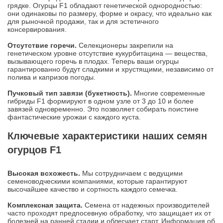
грядке. Огурцы F1 обладают генетической однородностью:
они одинаковы по размеру, форме и окрасу, что идеально как
для рыночной продажи, так и для эстетичного
консервирования.
Отсутствие горечи.
Селекционеры закрепили на
генетическом уровне отсутствие кукурбитацина — вещества,
вызывающего горечь в плодах. Теперь ваши огурцы
гарантированно будут сладкими и хрустящими, независимо от
полива и капризов погоды.
Пучковый тип завязи (букетность).
Многие современные
гибриды F1 формируют в одном узле от 3 до 10 и более
завязей одновременно. Это позволяет собирать поистине
фантастические урожаи с каждого куста.
Ключевые характеристики наших семян
огурцов F1
Высокая всхожесть.
Мы сотрудничаем с ведущими
семеноводческими компаниями, которые гарантируют
высочайшее качество и сортность каждого семечка.
Комплексная защита.
Семена от надежных производителей
часто проходят предпосевную обработку, что защищает их от
болезней на ранней стадии и облегчает старт. Информация об