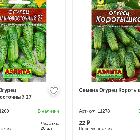
Огурец
Семена Огурец Короты
осточный 27
1269
В наличии
Артикул:
11278
22 ₽
Фасовка:
20 шт
акетик
Цена за пакетик