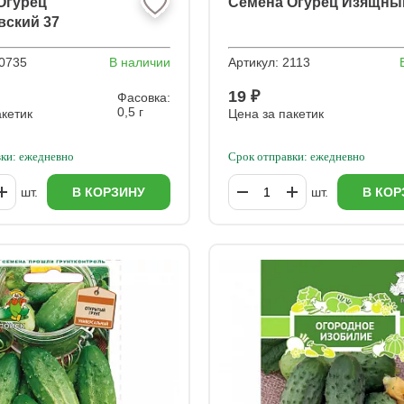
Огурец
Семена Огурец Изящны
вский 37
0735
В наличии
Артикул:
2113
19 ₽
Фасовка:
0,5 г
акетик
Цена за пакетик
ки: ежедневно
Срок отправки: ежедневно
шт.
В КОРЗИНУ
шт.
В КОР