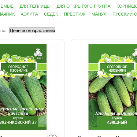
ЯЕМЫЕ
ДЛЯ ТЕПЛИЦЫ
ДЛЯ ОТКРЫТОГО ГРУНТА
КОРНИШ
ДАЧНИК
АЭЛИТА
СЕДЕК
ПРЕСТИЖ
МАНУЛ
РУССКИЙ 
ЕЛЫЕ
ДЛЯ ВЫРАЩИВАНИЯ НА ПОДОКОННИКЕ
ГИБРИД F1 (Ф
ДНЫЕ
по: