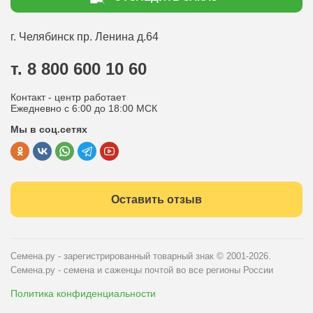
Доставка
Статьи садоводу
Оплата
Оптовым покупателям
г. Челябинск
пр. Ленина д.64
Контакты
Вопрос-ответ
т. 8 800 600 10 60
Отдел по работе с клиентами
Контакт - центр работает
Политика конфиденциальности
Ежедневно с 6:00 до 18:00 МСК
Мы в соц.сетях
Публичная оферта
Оставить отзыв
Семена.ру - зарегистрированный товарный знак
© 2001-2026.
Семена.ру - семена и саженцы почтой во все регионы России
Политика конфиденциальности