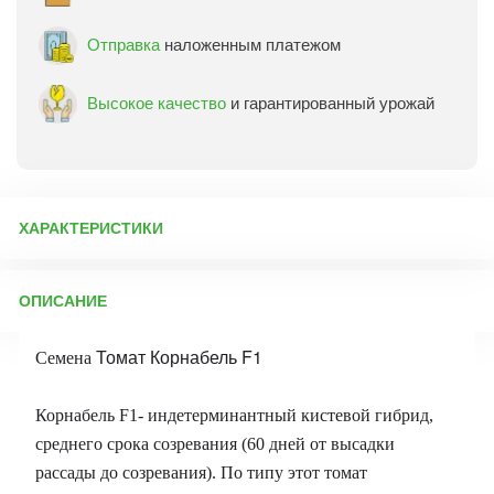
Отправка
наложенным платежом
Высокое качество
и гарантированный урожай
ХАРАКТЕРИСТИКИ
Артикул:
15700
ОПИСАНИЕ
Бренд товара:
Престиж
Фасовка:
3 шт
Томат Корнабель F1
Семена
Срок отправки:
ежедневно
Корнабель F1- индетерминантный кистевой гибрид,
среднего срока созревания (60 дней от высадки
рассады до созревания). По типу этот томат