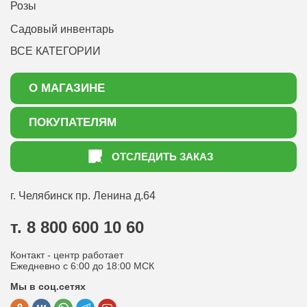
Розы
Садовый инвентарь
ВСЕ КАТЕГОРИИ
О МАГАЗИНЕ
О нас
ПОКУПАТЕЛЯМ
Акции
Как оформить заказ
ОТСЛЕДИТЬ ЗАКАЗ
Доставка
Статьи садоводу
Оплата
Оптовым покупателям
г. Челябинск
пр. Ленина д.64
Контакты
Вопрос-ответ
т. 8 800 600 10 60
Отдел по работе с клиентами
Контакт - центр работает
Политика конфиденциальности
Ежедневно с 6:00 до 18:00 МСК
Мы в соц.сетях
Публичная оферта