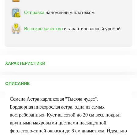
Отправка
наложенным платежом
Высокое качество
и гарантированный урожай
ХАРАКТЕРИСТИКИ
Артикул:
10357
ОПИСАНИЕ
Бренд товара:
Семена Алтая
Фасовка:
0,2 г
Семена Астра карликовая "Тысяча чудес".
Срок отправки:
ежедневно
Бордюрная низкорослая астра, одна из самых
востребованных. Куст высотой до 20 см весь покрыт
крупными махровыми цветками насыщенной
фиолетово-синей окраски до 8 см диаметром. Идеально