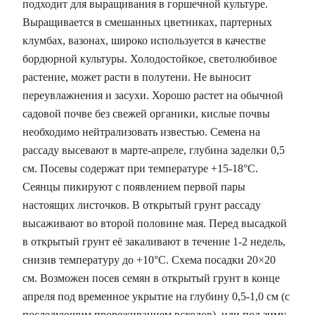
подходит для выращивания в горшечной культуре.
Выращивается в смешанных цветниках, партерных
клумбах, вазонах, широко используется в качестве
бордюрной культуры. Холодостойкое, светолюбивое
растение, может расти в полутени. Не выносит
переувлажнения и засухи. Хорошо растет на обычной
садовой почве без свежей органики, кислые почвы
необходимо нейтрализовать известью. Семена на
рассаду высевают в марте-апреле, глубина заделки 0,5
см. Посевы содержат при температуре +15-18°С.
Сеянцы пикируют с появлением первой пары
настоящих листочков. В открытый грунт рассаду
высаживают во второй половине мая. Перед высадкой
в открытый грунт её закаливают в течение 1-2 недель,
снизив температуру до +10°С. Схема посадки 20×20
см. Возможен посев семян в открытый грунт в конце
апреля под временное укрытие на глубину 0,5-1,0 см (с
последующим прореживанием всходов), или под зиму