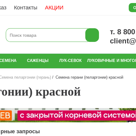
каз
Контакты
АКЦИИ
О
т. 8 80
client
СЕМЕНА
САЖЕНЦЫ
ЛУК-СЕВОК
ЛУКОВИЧНЫЕ И МНОГО
Семена пеларгонии (герань)
Семена герани (пеларгонии) красной
гонии) красной
ярные запросы