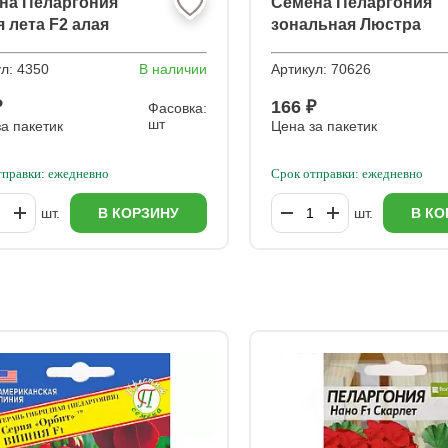
на Пеларгония
Семена Пеларгония
 лета F2 алая
зональная Люстра
Скарлет
ул:
4350
В наличии
Артикул:
70626
₽
166 ₽
Фасовка:
шт
а пакетик
Цена за пакетик
тправки: ежедневно
Срок отправки: ежедневно
шт.
В КОРЗИНУ
шт.
В КО