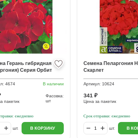
на Герань гибридная
Семена Пеларгония 
аргония) Серия Орбит
Скарлет
я F1
ул:
4674
В наличии
Артикул:
10624
₽
341 ₽
Фасовка:
шт
а пакетик
Цена за пакетик
тправки: ежедневно
Срок отправки: ежедневно
шт.
В КОРЗИНУ
шт.
В КО