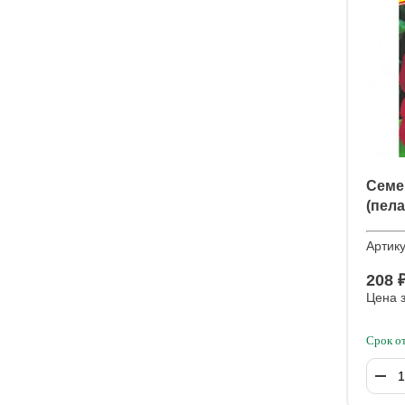
Семе
(пел
Вишн
Артик
208 
Цена з
Срок о