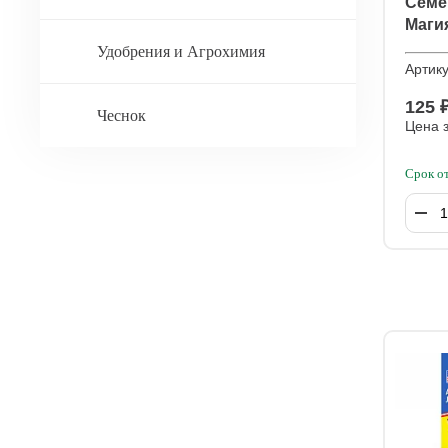
Семе
Магия
Удобрения и Агрохимия
Артик
125 
Чеснок
Цена з
Срок о