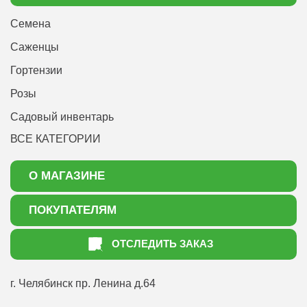
Семена
Саженцы
Гортензии
Розы
Садовый инвентарь
ВСЕ КАТЕГОРИИ
О МАГАЗИНЕ
О нас
ПОКУПАТЕЛЯМ
Акции
Как оформить заказ
ОТСЛЕДИТЬ ЗАКАЗ
Доставка
Статьи садоводу
Оплата
Оптовым покупателям
г. Челябинск
пр. Ленина д.64
Контакты
Вопрос-ответ