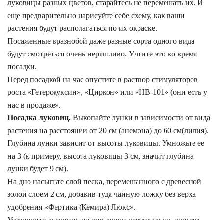
луковицы разных цветов, старайтесь не перемешать их. И
еще предварительно нарисуйте себе схему, как ваши
растения будут располагаться по их окраске.
Посаженные вразнобой даже разные сорта одного вида
будут смотреться очень неряшливо. Учтите это во время
посадки.
Перед посадкой на час опустите в раствор стимуляторов
роста «Гетероауксин», «Циркон» или «НВ-101» (они есть у
нас в продаже».
Посадка луковиц.
Выкопайте лунки в зависимости от вида
растения на расстоянии от 20 см (анемона) до 60 см(лилия).
Глубина лунки зависит от высоты луковицы. Умножьте ее
на 3 (к примеру, высота луковицы 3 см, значит глубина
лунки будет 9 см).
На дно насыпьте слой песка, перемешанного с древесной
золой слоем 2 см, добавив туда чайную ложку без верха
удобрения «Фертика (Кемира) Люкс».
Установите луковицу на дно лунки вертикально, донцем